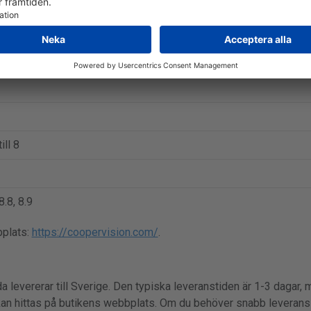
ilcon D
%
k/t
ill 8
8.8, 8.9
bplats:
https://coopervision.com/
.
a levererar till Sverige. Den typiska leveranstiden är 1-3 dagar, m
kan hittas på butikens webbplats. Om du behöver snabb leverans a