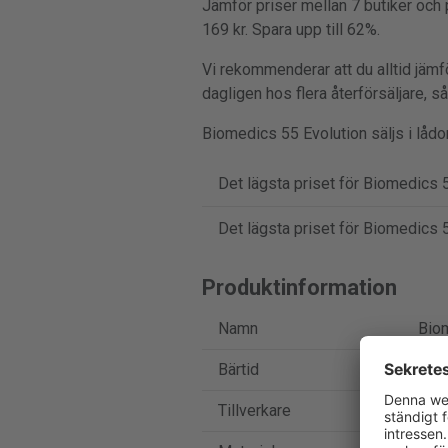
Jämför priser mellan 7 butiker och 
169 kr. Spara upp till 62%.
Vi rekommenderar att du alltid jämf
dagligen hos flera återförsäljare, s
Biomedics 55 Evolution säljs i lådor
Det lägsta priset för Biomedics 55
Det lägsta priset för Biomedics 55
Produktinformation
Namn
Biom
Bärtid
Mån
Tillverkare
Coo