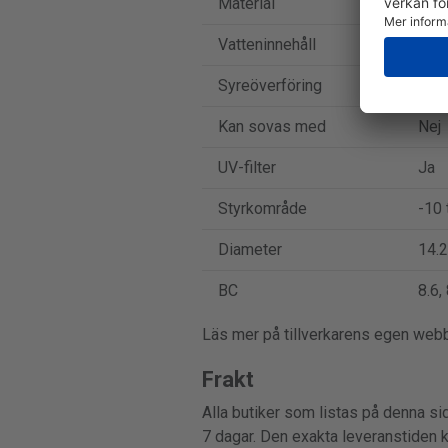
Material
Ocuf
Vatteninnehåll
55 
Syreöverföring
27 D
Kan sovas med
Nej
UV-filter
Ja
Styrkområde
-10 t
Diameter
14.2
BC
8.6, 
Läs mer på tillverkarens egen web
Frakt
Alla butiker som listas på denna sid
7 dagar. Den exakta leveranstiden 