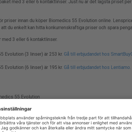
paket med 3 eller 6 kontaktlinser. Just nu är det lägsta priset pe
ör priser innan du köper Biomedics 55 Evolution online. Lensprice
å att du enkelt kan hitta konkurrenskraftiga priser och spara penga
 med 3 eller 6 kontaktlinser.
 Evolution (3 linser) är 253 kr.
Gå till erbjudandet hos SmartBu
 Evolution (6 linser) är 195 kr.
Gå till erbjudandet hos Lentiamo
.
edics 55 Evolution
adslins
perVision