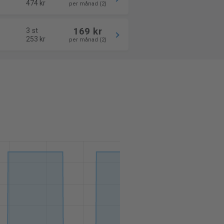
474 kr
per månad (2)
169 kr
3 st
253 kr
per månad (2)