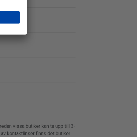
edan vissa butiker kan ta upp till 3-
v kontaktlinser finns det butiker