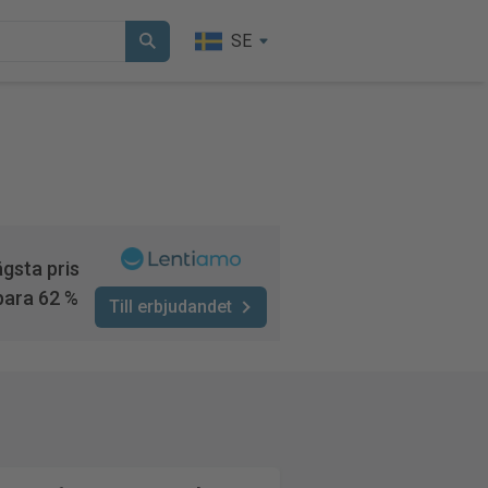
SE
gsta pris
para 62 %
Till erbjudandet