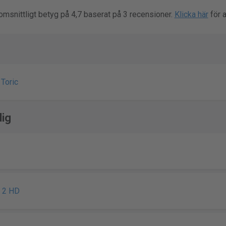
omsnittligt betyg på 4,7 baserat på 3 recensioner.
Klicka här
för a
Toric
ig
n 2 HD