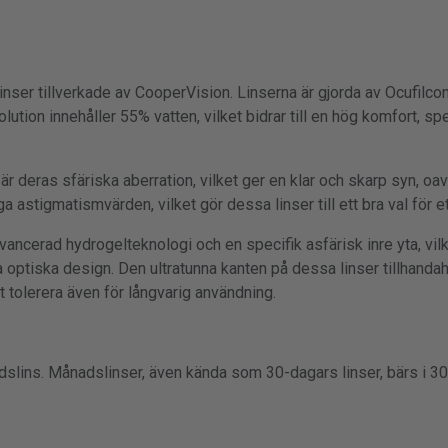
ser tillverkade av CooperVision. Linserna är gjorda av Ocufilcon
tion innehåller 55% vatten, vilket bidrar till en hög komfort, spe
r deras sfäriska aberration, vilket ger en klar och skarp syn, oa
a astigmatismvärden, vilket gör dessa linser till ett bra val för e
ancerad hydrogelteknologi och en specifik asfärisk inre yta, vilk
 optiska design. Den ultratunna kanten på dessa linser tillhandah
tt tolerera även för långvarig användning.
slins. Månadslinser, även kända som 30-dagars linser, bärs i 30 