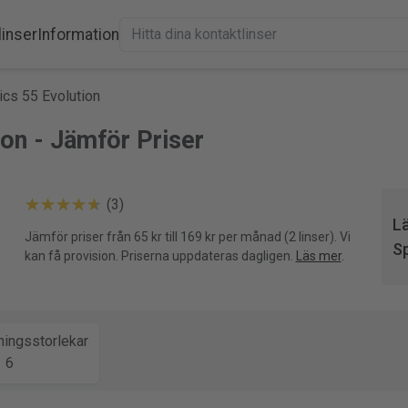
linser
Information
cs 55 Evolution
on - Jämför Priser
(3)
Lä
Jämför priser från 65 kr till 169 kr per månad (2 linser). Vi
S
kan få provision. Priserna uppdateras dagligen.
Läs mer
.
ingsstorlekar
6