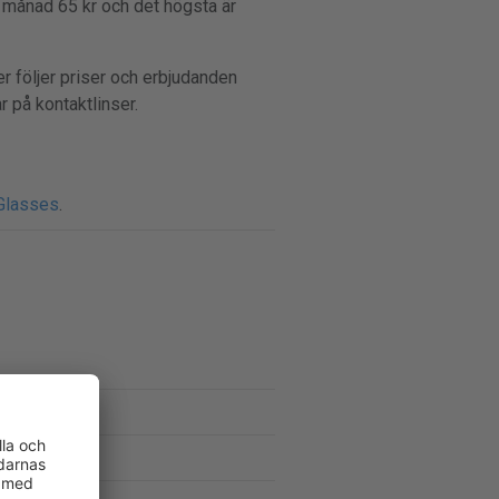
r månad 65 kr och det högsta är
r följer priser och erbjudanden
r på kontaktlinser.
yGlasses
.