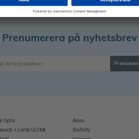
Prenumerera på nyhetsbrev
Prenumer
ir Optix
Alcon
ausch + Lomb ULTRA
Biofinity