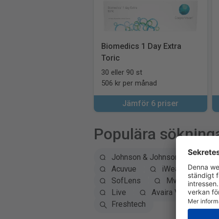
Biomedics 1 Day Extra
Toric
30 eller 90 st
506 kr per månad
Jämför 6 priser
Populära sökning
Johnson & Johnson
Alc
Acuvue
iWear
eas
SofLens
MyDay daily di
Live
Avaira Vitality
Freshtech