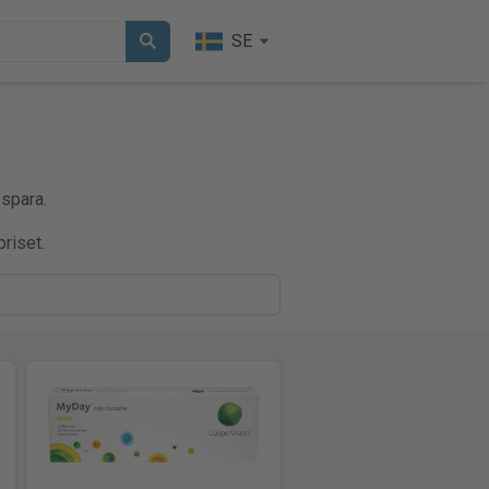
SE
 spara.
riset.