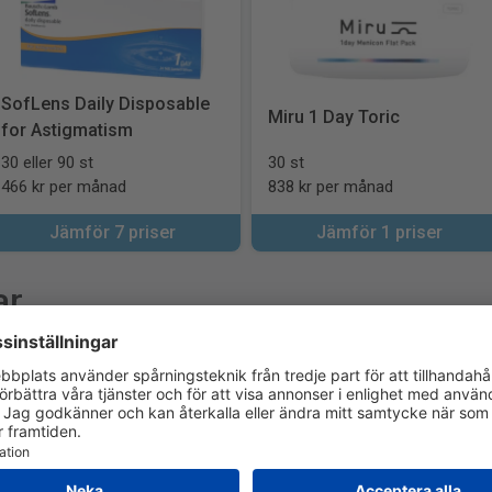
SofLens Daily Disposable
Miru 1 Day Toric
for Astigmatism
30 eller 90 st
30 st
466 kr per månad
838 kr per månad
Jämför 7 priser
Jämför 1 priser
ar
on
Bausch + Lomb
CooperVision
Menicon
yvision
EyeQ
Air Optix
PureVision
Pr
sposable
Biotrue
Precision1
Biomedics
TOTAL30
Miru
Colored
Precision7