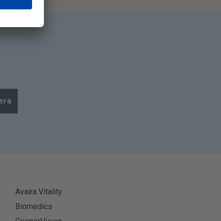
era
Avaira Vitality
Biomedics