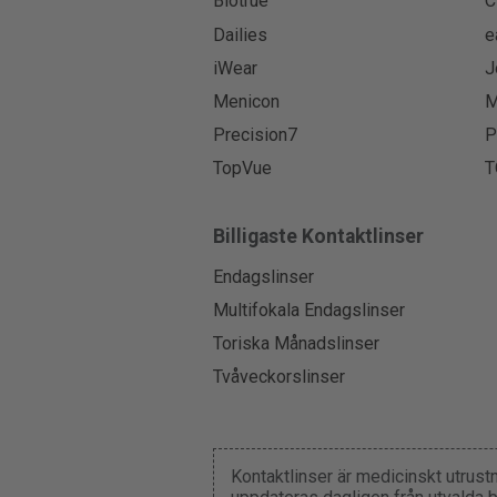
Biotrue
C
Dailies
e
iWear
J
Menicon
M
Precision7
P
TopVue
T
Billigaste Kontaktlinser
Endagslinser
Multifokala Endagslinser
Toriska Månadslinser
Tvåveckorslinser
Kontaktlinser är medicinskt utrust