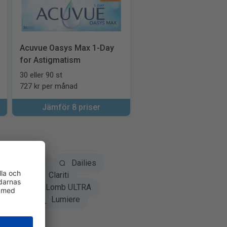
Acuvue Oasys Max 1-Day
for Astigmatism
30 eller 90 st
727 kr per månad
Jämför 8 priser
Biofinity
Dailies
oclear
Clariti
Bausch + Lomb ULTRA
TopVue
Lumiere