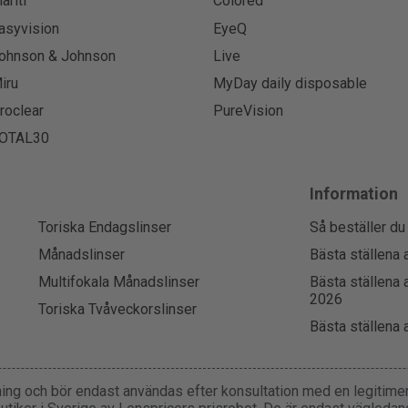
lariti
Colored
asyvision
EyeQ
ohnson & Johnson
Live
iru
MyDay daily disposable
roclear
PureVision
OTAL30
Information
Toriska Endagslinser
Så beställer du
Månadslinser
Bästa ställena 
Multifokala Månadslinser
Bästa ställena 
2026
Toriska Tvåveckorslinser
Bästa ställena 
ning och bör endast användas efter konsultation med en legitimera