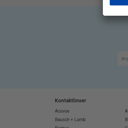
Kontaktlinser
Acuvue
A
Bausch + Lomb
B