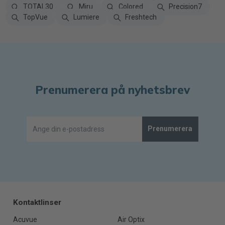
TOTAL30
Miru
Colored
Precision7
TopVue
Lumiere
Freshtech
Prenumerera på nyhetsbrev
Prenumerera
Kontaktlinser
Acuvue
Air Optix