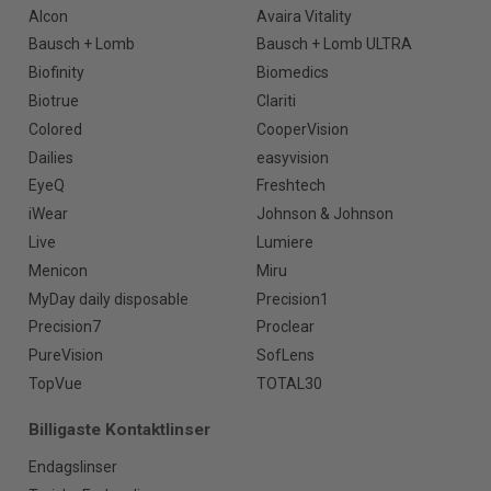
Alcon
Avaira Vitality
Bausch + Lomb
Bausch + Lomb ULTRA
Biofinity
Biomedics
Biotrue
Clariti
Colored
CooperVision
Dailies
easyvision
EyeQ
Freshtech
iWear
Johnson & Johnson
Live
Lumiere
Menicon
Miru
MyDay daily disposable
Precision1
Precision7
Proclear
PureVision
SofLens
TopVue
TOTAL30
Billigaste Kontaktlinser
Endagslinser