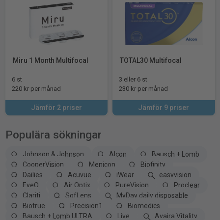
Miru 1 Month Multifocal
TOTAL30 Multifocal
6 st
3 eller 6 st
220 kr per månad
230 kr per månad
Jämför 2 priser
Jämför 9 priser
Populära sökningar
Johnson & Johnson
Alcon
Bausch + Lomb
CooperVision
Menicon
Biofinity
Dailies
Acuvue
iWear
easyvision
EyeQ
Air Optix
PureVision
Proclear
Clariti
SofLens
MyDay daily disposable
Biotrue
Precision1
Biomedics
Bausch + Lomb ULTRA
Live
Avaira Vitality