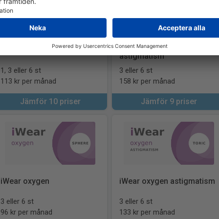
iWear Intense for
iWear Intense
astigmatism
1, 3 eller 6 st
3 eller 6 st
113 kr per månad
158 kr per månad
Jämför 10 priser
Jämför 9 priser
iWear oxygen
iWear oxygen astigmatism
3 eller 6 st
3 eller 6 st
96 kr per månad
133 kr per månad