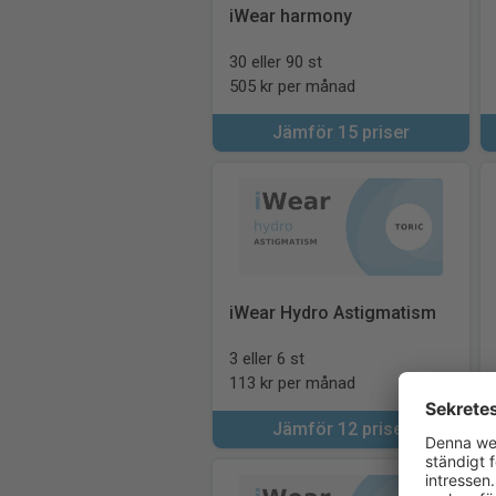
iWear harmony
30 eller 90 st
505 kr per månad
Jämför 15 priser
iWear Hydro Astigmatism
3 eller 6 st
113 kr per månad
Jämför 12 priser