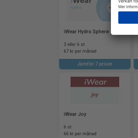
iWear Hydro Sphere
3 eller 6 st
67 kr per månad
Jämför 7 priser
iWear Joy
6 st
66 kr per månad