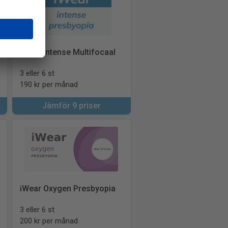
iWear Intense Multifocaal
3 eller 6 st
190 kr per månad
Jämför 9 priser
iWear Oxygen Presbyopia
3 eller 6 st
200 kr per månad