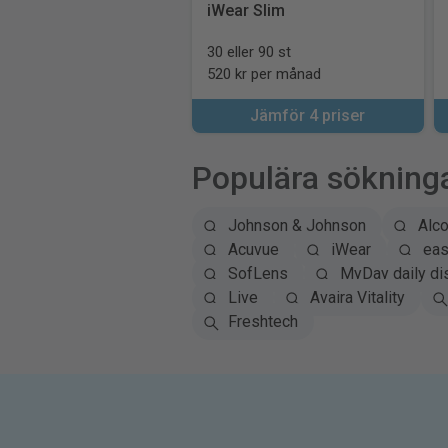
iWear Slim
30 eller 90 st
520 kr per månad
Jämför 4 priser
Populära sökning
Johnson & Johnson
Alc
Acuvue
iWear
eas
SofLens
MyDay daily di
Live
Avaira Vitality
Freshtech