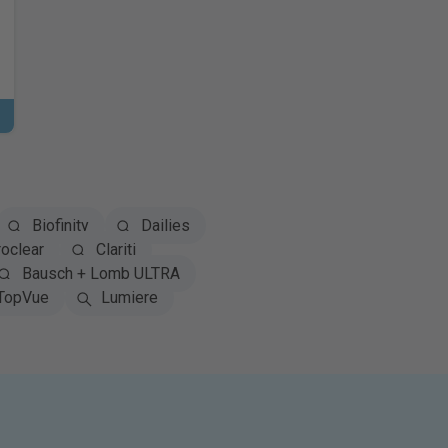
Biofinity
Dailies
oclear
Clariti
Bausch + Lomb ULTRA
TopVue
Lumiere