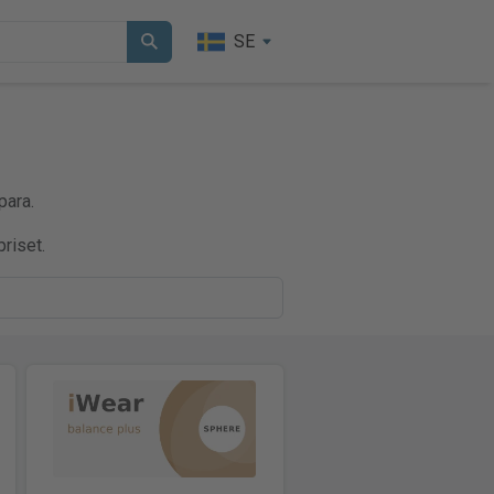
SE
para.
riset.