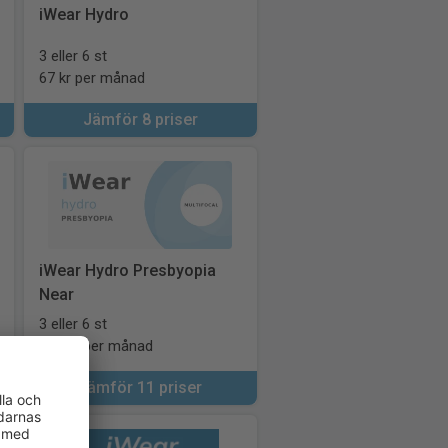
iWear Hydro
3 eller 6 st
67 kr per månad
Jämför 8 priser
iWear Hydro Presbyopia
Near
3 eller 6 st
129 kr per månad
Jämför 11 priser