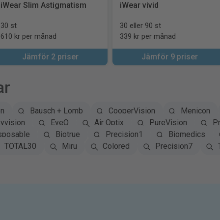
iWear Slim Astigmatism
iWear vivid
30 st
30 eller 90 st
610 kr per månad
339 kr per månad
Jämför 2 priser
Jämför 9 priser
ar
on
Bausch + Lomb
CooperVision
Menicon
yvision
EyeQ
Air Optix
PureVision
Pr
sposable
Biotrue
Precision1
Biomedics
TOTAL30
Miru
Colored
Precision7