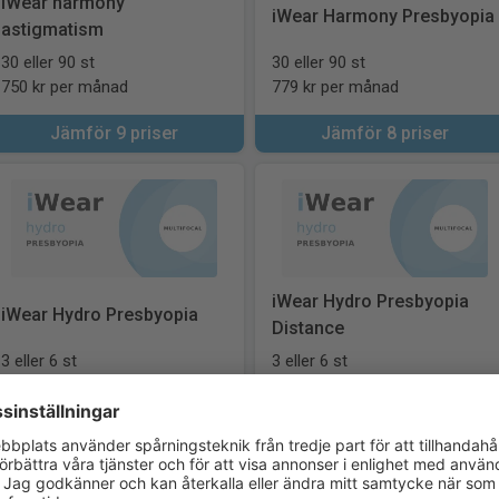
iWear harmony
iWear Harmony Presbyopia
astigmatism
30 eller 90 st
30 eller 90 st
750 kr per månad
779 kr per månad
Jämför 9 priser
Jämför 8 priser
iWear Hydro Presbyopia
iWear Hydro Presbyopia
Distance
3 eller 6 st
3 eller 6 st
129 kr per månad
333 kr per månad
Jämför 10 priser
Jämför 4 priser