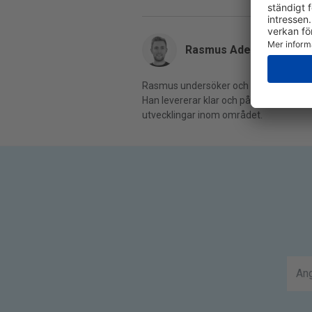
Rasmus Adeltoft
Rasmus undersöker och skriver om de 
Han levererar klar och pålitlig informa
utvecklingar inom området.