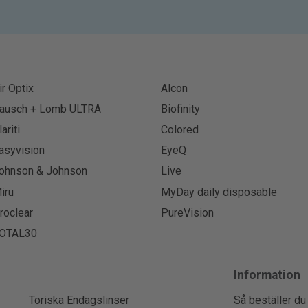
ir Optix
Alcon
ausch + Lomb ULTRA
Biofinity
lariti
Colored
asyvision
EyeQ
ohnson & Johnson
Live
iru
MyDay daily disposable
roclear
PureVision
OTAL30
Information
Toriska Endagslinser
Så beställer du