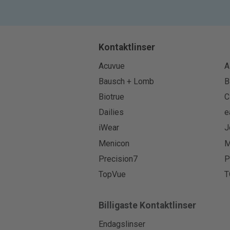
Kontaktlinser
Acuvue
A
Bausch + Lomb
B
Biotrue
C
Dailies
e
iWear
J
Menicon
M
Precision7
P
TopVue
T
Billigaste Kontaktlinser
Endagslinser