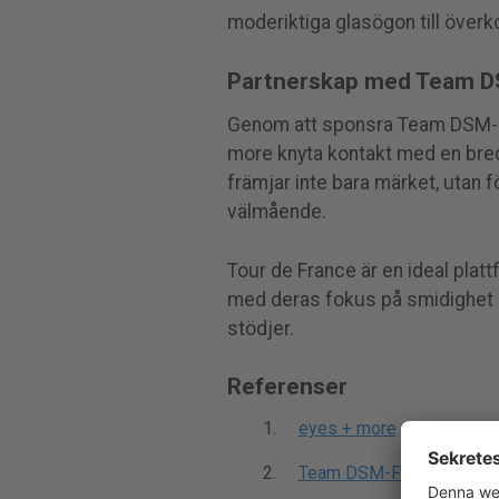
moderiktiga glasögon till överk
Partnerskap med Team D
Genom att sponsra Team DSM-Fi
more knyta kontakt med en bred
främjar inte bara märket, utan 
välmående.
Tour de France är en ideal platt
med deras fokus på smidighet oc
stödjer.
Referenser
eyes + more
Team DSM-Firmenich Pos