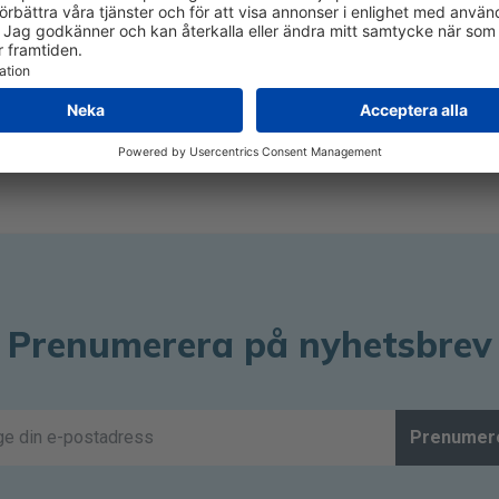
senaste trenderna och nyheterna inom syn och ögonhälsa.
tion som hjälper läsarna att hålla sig informerade om viktiga
Prenumerera på nyhetsbrev
Prenumer