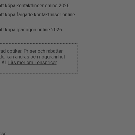
att köpa kontaktlinser online 2026
att köpa färgade kontaktlinser online
att köpa glasögon online 2026
d optiker. Priser och rabatter
nde, kan ändras och noggrannhet
 AI.
Läs mer om Lenspricer
.
r.se