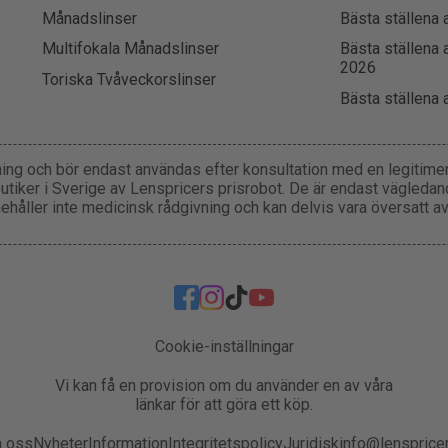
Månadslinser
Bästa ställena 
Multifokala Månadslinser
Bästa ställena 
2026
Toriska Tvåveckorslinser
Bästa ställena 
ning och bör endast användas efter konsultation med en legitimera
utiker i Sverige av Lenspricers prisrobot. De är endast vägleda
nehåller inte medicinsk rådgivning och kan delvis vara översatt av
Cookie-inställningar
Vi kan få en provision om du använder en av våra
länkar för att göra ett köp.
 oss
Nyheter
Information
Integritetspolicy
Juridisk
info@lensprice