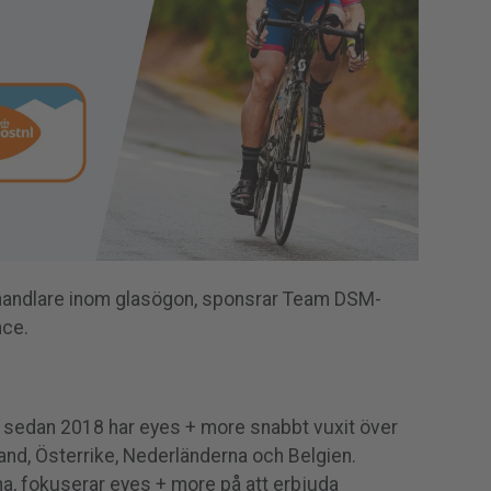
jhandlare inom glasögon, sponsrar Team DSM-
nce.
sedan 2018 har eyes + more snabbt vuxit över
and, Österrike, Nederländerna och Belgien.
, fokuserar eyes + more på att erbjuda