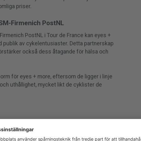
omliga priser.
SM-Firmenich PostNL
rmenich PostNL i Tour de France kan eyes +
 publik av cykelentusiaster. Detta partnerskap
förstärker också dess åtagande för hälsa och
form för eyes + more, eftersom de ligger i linje
h uthållighet, mycket likt de cyklister de
tNL Partners