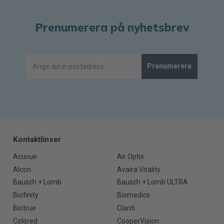
Prenumerera på nyhetsbrev
Prenumerera
Kontaktlinser
Acuvue
Air Optix
Alcon
Avaira Vitality
Bausch + Lomb
Bausch + Lomb ULTRA
Biofinity
Biomedics
Biotrue
Clariti
Colored
CooperVision