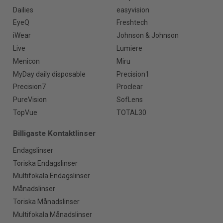
Dailies
easyvision
EyeQ
Freshtech
iWear
Johnson & Johnson
Live
Lumiere
Menicon
Miru
MyDay daily disposable
Precision1
Precision7
Proclear
PureVision
SofLens
TopVue
TOTAL30
Billigaste Kontaktlinser
Endagslinser
Toriska Endagslinser
Multifokala Endagslinser
Månadslinser
Toriska Månadslinser
Multifokala Månadslinser