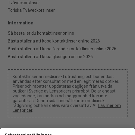
Tvåveckorslinser
Toriska Tvåveckorslinser
Information
Så beställer du kontaktlinser online
Bästa ställena att köpa kontaktlinser online 2026
Bästa ställena att köpa färgade kontaktlinser online 2026
Bästa ställena att köpa glasögon online 2026
Kontaktlinser är medicinskt utrustning och bör endast
användas efter konsultation med en legitimerad optiker.
Priser och rabatter uppdateras dagligen från utvalda
butiker i Sverige av Lenspricers prisrobot. De är endast
vägledande, kan ändras och noggrannhet kan inte
garanteras. Denna sida innehåller inte medicinsk
rådgivning och kan delvis vara översatt av AI.
Läs mer om
Lenspricer
.