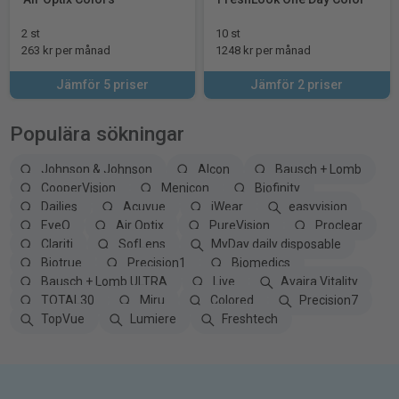
2 st
10 st
263 kr per månad
1248 kr per månad
Jämför 5 priser
Jämför 2 priser
Populära sökningar
Johnson & Johnson
Alcon
Bausch + Lomb
CooperVision
Menicon
Biofinity
Dailies
Acuvue
iWear
easyvision
EyeQ
Air Optix
PureVision
Proclear
Clariti
SofLens
MyDay daily disposable
Biotrue
Precision1
Biomedics
Bausch + Lomb ULTRA
Live
Avaira Vitality
TOTAL30
Miru
Colored
Precision7
TopVue
Lumiere
Freshtech