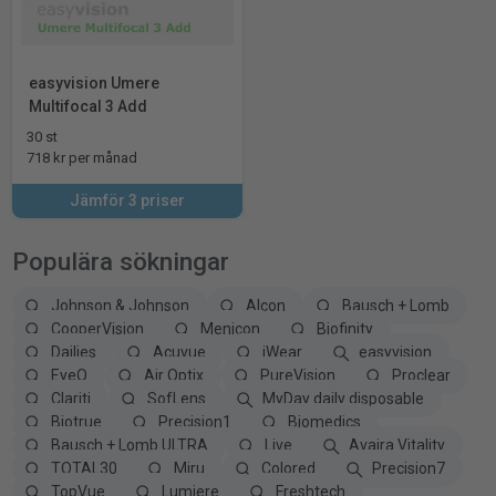
easyvision Umere
Multifocal 3 Add
30 st
718 kr per månad
Jämför 3 priser
Populära sökningar
Johnson & Johnson
Alcon
Bausch + Lomb
CooperVision
Menicon
Biofinity
Dailies
Acuvue
iWear
easyvision
EyeQ
Air Optix
PureVision
Proclear
Clariti
SofLens
MyDay daily disposable
Biotrue
Precision1
Biomedics
Bausch + Lomb ULTRA
Live
Avaira Vitality
TOTAL30
Miru
Colored
Precision7
TopVue
Lumiere
Freshtech