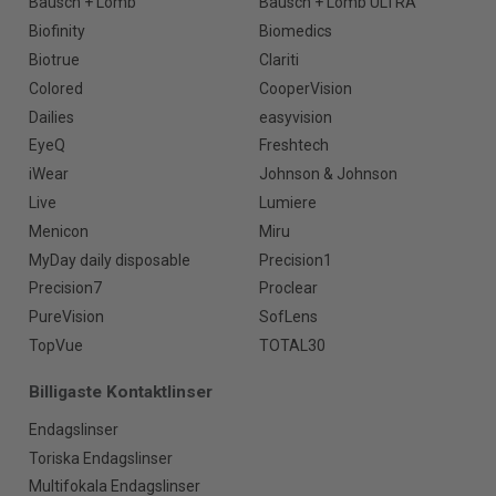
Bausch + Lomb
Bausch + Lomb ULTRA
Biofinity
Biomedics
Biotrue
Clariti
Colored
CooperVision
Dailies
easyvision
EyeQ
Freshtech
iWear
Johnson & Johnson
Live
Lumiere
Menicon
Miru
MyDay daily disposable
Precision1
Precision7
Proclear
PureVision
SofLens
TopVue
TOTAL30
Billigaste Kontaktlinser
Endagslinser
Toriska Endagslinser
Multifokala Endagslinser