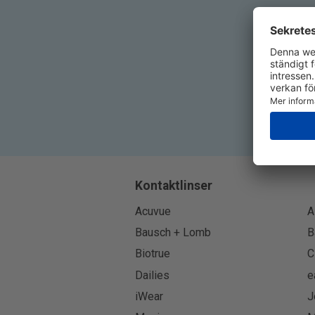
Kontaktlinser
Acuvue
A
Bausch + Lomb
B
Biotrue
C
Dailies
e
iWear
J