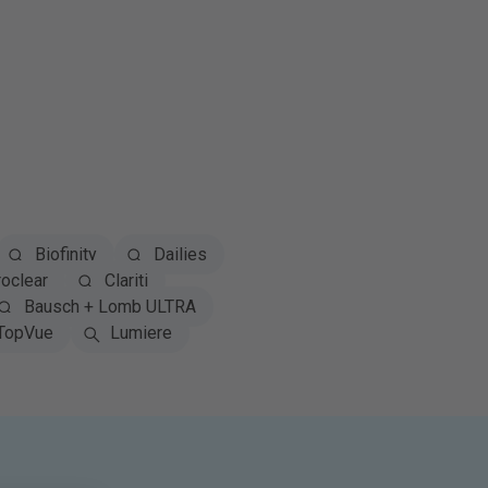
Biofinity
Dailies
oclear
Clariti
Bausch + Lomb ULTRA
TopVue
Lumiere