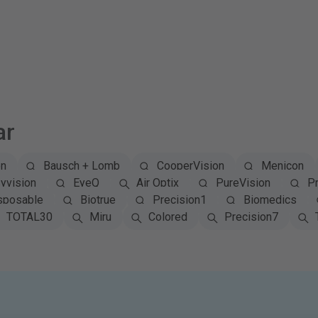
ar
on
Bausch + Lomb
CooperVision
Menicon
yvision
EyeQ
Air Optix
PureVision
Pr
sposable
Biotrue
Precision1
Biomedics
TOTAL30
Miru
Colored
Precision7