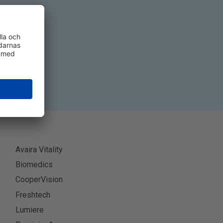
era
Avaira Vitality
Biomedics
CooperVision
Freshtech
Lumiere