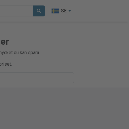
SE
ser
 mycket du kan spara.
riset.