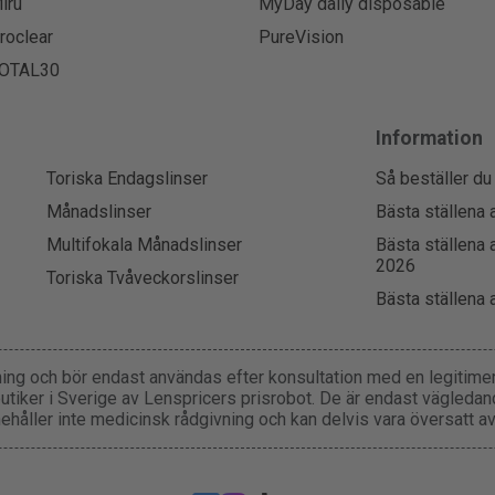
iru
MyDay daily disposable
roclear
PureVision
OTAL30
Information
Toriska Endagslinser
Så beställer du
Månadslinser
Bästa ställena 
Multifokala Månadslinser
Bästa ställena 
2026
Toriska Tvåveckorslinser
Bästa ställena 
ning och bör endast användas efter konsultation med en legitimera
utiker i Sverige av Lenspricers prisrobot. De är endast vägleda
nehåller inte medicinsk rådgivning och kan delvis vara översatt av