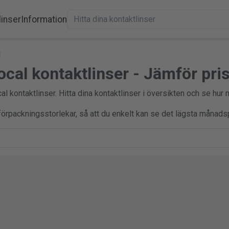
linser
Information
l
ocal kontaktlinser - Jämför pri
al kontaktlinser. Hitta dina kontaktlinser i översikten och se hur
a förpackningsstorlekar, så att du enkelt kan se det lägsta månadsp