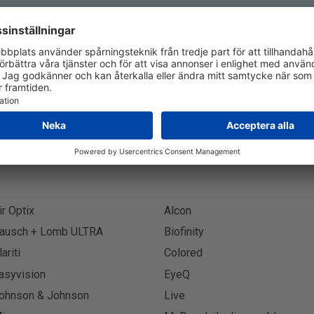
Prenumerera på nyhetsbrev
Prenumer
ir Optix
Alcon
ausch + Lomb ULTRA
Biofinity
lariti
Colored
asyvision
EyeQ
ohnson & Johnson
Live