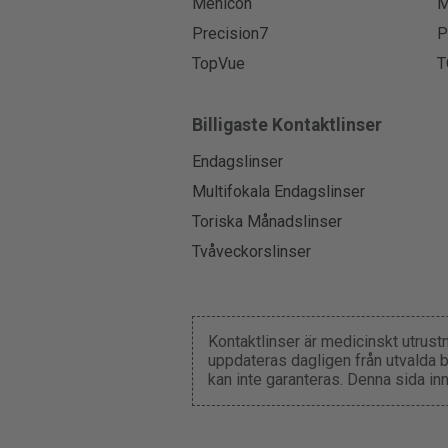
Menicon
M
Precision7
P
TopVue
T
Billigaste Kontaktlinser
Endagslinser
Multifokala Endagslinser
Toriska Månadslinser
Tvåveckorslinser
Kontaktlinser är medicinskt utrust
uppdateras dagligen från utvalda b
kan inte garanteras. Denna sida in