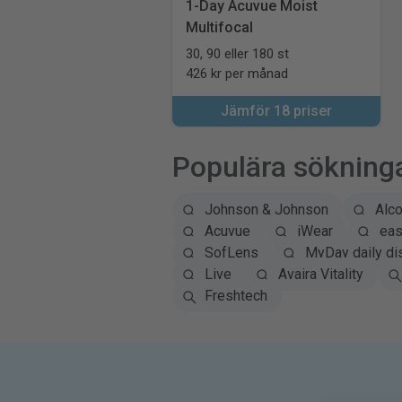
1-Day Acuvue Moist
Multifocal
30, 90 eller 180 st
426 kr per månad
Jämför 18 priser
Populära sökning
Johnson & Johnson
Alc
Acuvue
iWear
eas
SofLens
MyDay daily di
Live
Avaira Vitality
Freshtech