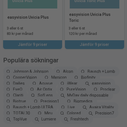
easyvision Uvicia Plus
easyvision Uvicia Plus
Toric
3 eller 6 st
3 eller 6 st
83 kr per månad
120 kr per månad
Jämför 9 priser
Jämför 9 priser
Populära sökningar
Johnson & Johnson
Alcon
Bausch + Lomb
CooperVision
Menicon
Biofinity
Dailies
Acuvue
iWear
easyvision
EyeQ
Air Optix
PureVision
Proclear
Clariti
SofLens
MyDay daily disposable
Biotrue
Precision1
Biomedics
Bausch + Lomb ULTRA
Live
Avaira Vitality
TOTAL30
Miru
Colored
Precision7
TopVue
Lumiere
Freshtech