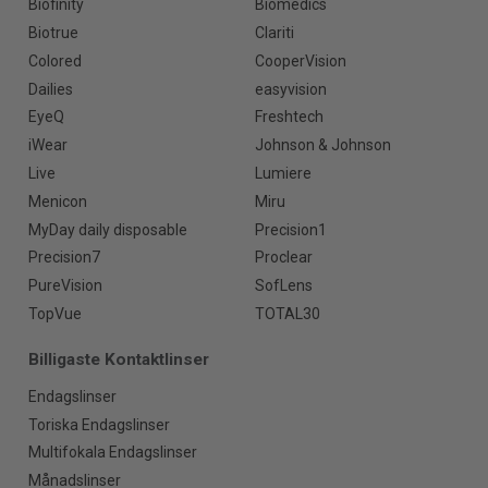
Biofinity
Biomedics
Biotrue
Clariti
Colored
CooperVision
Dailies
easyvision
EyeQ
Freshtech
iWear
Johnson & Johnson
Live
Lumiere
Menicon
Miru
MyDay daily disposable
Precision1
Precision7
Proclear
PureVision
SofLens
TopVue
TOTAL30
Billigaste Kontaktlinser
Endagslinser
Toriska Endagslinser
Multifokala Endagslinser
Månadslinser