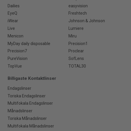
Dailies
easyvision
EyeQ
Freshtech
iWear
Johnson & Johnson
Live
Lumiere
Menicon
Miru
MyDay daily disposable
Precision1
Precision7
Proclear
PureVision
SofLens
TopVue
TOTAL30
Billigaste Kontaktlinser
Endagslinser
Toriska Endagslinser
Multifokala Endagslinser
Månadslinser
Toriska Månadslinser
Multifokala Månadslinser