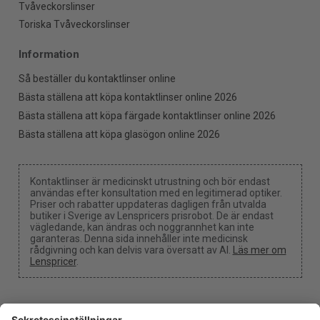
Tvåveckorslinser
Toriska Tvåveckorslinser
Information
Så beställer du kontaktlinser online
Bästa ställena att köpa kontaktlinser online 2026
Bästa ställena att köpa färgade kontaktlinser online 2026
Bästa ställena att köpa glasögon online 2026
Kontaktlinser är medicinskt utrustning och bör endast
användas efter konsultation med en legitimerad optiker.
Priser och rabatter uppdateras dagligen från utvalda
butiker i Sverige av Lenspricers prisrobot. De är endast
vägledande, kan ändras och noggrannhet kan inte
garanteras. Denna sida innehåller inte medicinsk
rådgivning och kan delvis vara översatt av AI.
Läs mer om
Lenspricer
.