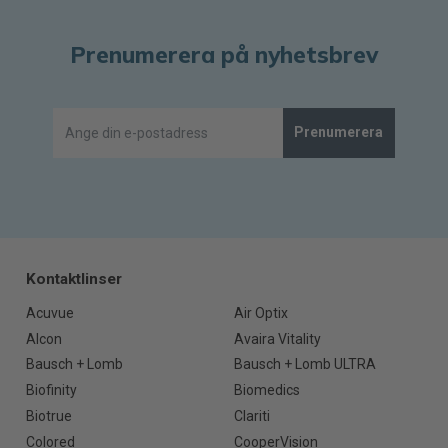
Prenumerera på nyhetsbrev
Prenumerera
Kontaktlinser
Acuvue
Air Optix
Alcon
Avaira Vitality
Bausch + Lomb
Bausch + Lomb ULTRA
Biofinity
Biomedics
Biotrue
Clariti
Colored
CooperVision