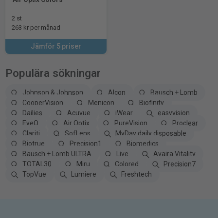
2 st
263 kr per månad
Jämför 5 priser
Populära sökningar
Johnson & Johnson
Alcon
Bausch + Lomb
CooperVision
Menicon
Biofinity
Dailies
Acuvue
iWear
easyvision
EyeQ
Air Optix
PureVision
Proclear
Clariti
SofLens
MyDay daily disposable
Biotrue
Precision1
Biomedics
Bausch + Lomb ULTRA
Live
Avaira Vitality
TOTAL30
Miru
Colored
Precision7
TopVue
Lumiere
Freshtech