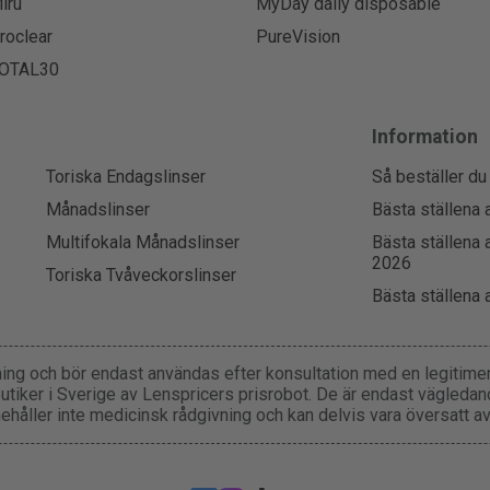
iru
MyDay daily disposable
roclear
PureVision
OTAL30
Information
Toriska Endagslinser
Så beställer du
Månadslinser
Bästa ställena 
Multifokala Månadslinser
Bästa ställena 
2026
Toriska Tvåveckorslinser
Bästa ställena 
ning och bör endast användas efter konsultation med en legitimera
utiker i Sverige av Lenspricers prisrobot. De är endast vägleda
nehåller inte medicinsk rådgivning och kan delvis vara översatt av