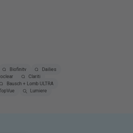
Biofinity
Dailies
oclear
Clariti
Bausch + Lomb ULTRA
TopVue
Lumiere