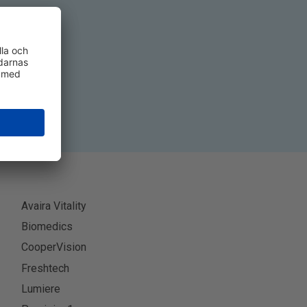
era
Avaira Vitality
Biomedics
CooperVision
Freshtech
Lumiere