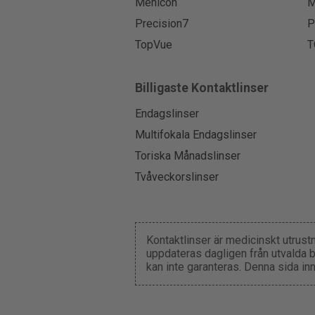
Menicon
M
Precision7
P
TopVue
T
Billigaste Kontaktlinser
Endagslinser
Multifokala Endagslinser
Toriska Månadslinser
Tvåveckorslinser
Kontaktlinser är medicinskt utrust
uppdateras dagligen från utvalda b
kan inte garanteras. Denna sida in