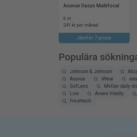
Acuvue Oasys Multifocal
6 st
241 kr per månad
Jämför 7 priser
Populära sökning
Johnson & Johnson
Alc
Acuvue
iWear
eas
SofLens
MyDay daily di
Live
Avaira Vitality
Freshtech