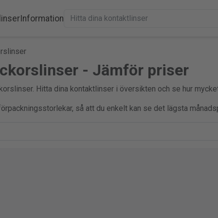
linser
Information
rslinser
ckorslinser - Jämför priser
orslinser. Hitta dina kontaktlinser i översikten och se hur mycke
a förpackningsstorlekar, så att du enkelt kan se det lägsta månadsp