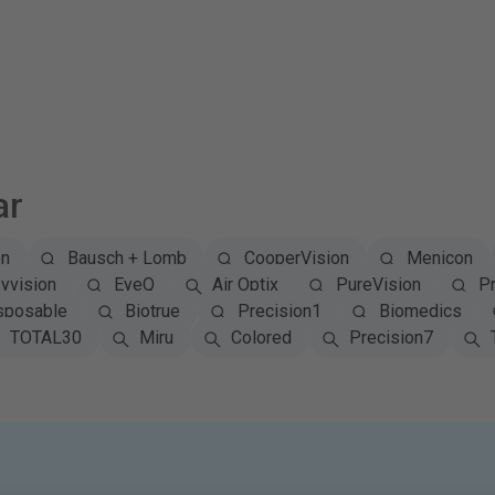
ar
on
Bausch + Lomb
CooperVision
Menicon
yvision
EyeQ
Air Optix
PureVision
Pr
sposable
Biotrue
Precision1
Biomedics
TOTAL30
Miru
Colored
Precision7