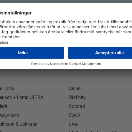
Prenumerera på nyhetsbrev
Prenumer
ir Optix
Alcon
ausch + Lomb ULTRA
Biofinity
lariti
Colored
asyvision
EyeQ
ohnson & Johnson
Live