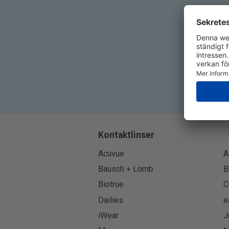
Kontaktlinser
Acuvue
A
Bausch + Lomb
B
Biotrue
C
Dailies
e
iWear
J