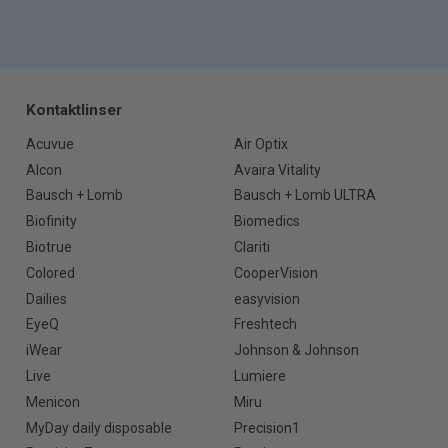
Kontaktlinser
Acuvue
Air Optix
Alcon
Avaira Vitality
Bausch + Lomb
Bausch + Lomb ULTRA
Biofinity
Biomedics
Biotrue
Clariti
Colored
CooperVision
Dailies
easyvision
EyeQ
Freshtech
iWear
Johnson & Johnson
Live
Lumiere
Menicon
Miru
MyDay daily disposable
Precision1