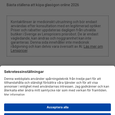
Bästa ställena att köpa glasögon online 2026
Kontaktlinser är medicinskt utrustning och bör endast
användas efter konsultation med en legitimerad optiker.
Priser och rabatter uppdateras dagligen från utvalda
butiker i Sverige av Lenspricers prisrobot. De är endast
vägledande, kan ändras och noggrannhet kan inte
garanteras. Denna sida innehåller inte medicinsk
rådgivning och kan delvis vara översatt av AI.
Läs mer om
Lenspricer
.
Cookie-inställningar
Vi kan få en provision om du använder en av våra länkar
för att göra ett köp.
Om oss
Nyheter
Information
Integritetspolicy
Juridisk
info@lenspricer.se