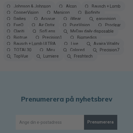
Johnson & Johnson
Alcon
Bausch + Lomb
CooperVision
Menicon
Biofinity
Dailies
Acuvue
iWear
easyvision
EyeQ
Air Optix
PureVision
Proclear
Clariti
SofLens
MyDay daily disposable
Biotrue
Precision1
Biomedics
Bausch + Lomb ULTRA
Live
Avaira Vitality
TOTAL30
Miru
Colored
Precision7
TopVue
Lumiere
Freshtech
Prenumerera på nyhetsbrev
Prenumerera