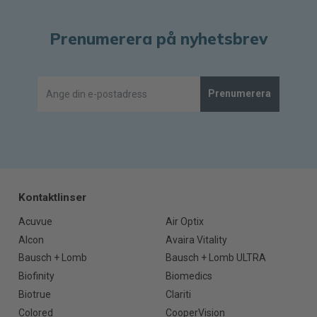
Prenumerera på nyhetsbrev
Prenumerera
Kontaktlinser
Acuvue
Air Optix
Alcon
Avaira Vitality
Bausch + Lomb
Bausch + Lomb ULTRA
Biofinity
Biomedics
Biotrue
Clariti
Colored
CooperVision