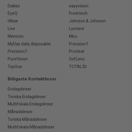
Dailies
easyvision
EyeQ
Freshtech
iWear
Johnson & Johnson
Live
Lumiere
Menicon
Miru
MyDay daily disposable
Precision1
Precision7
Proclear
PureVision
SofLens
TopVue
TOTAL30
Billigaste Kontaktlinser
Endagslinser
Toriska Endagslinser
Multifokala Endagslinser
Månadslinser
Toriska Månadslinser
Multifokala Månadslinser