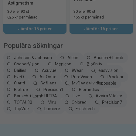
Astigmatism
30 eller 90 st
30 eller 90 st
625 kr per månad
465 kr per månad
Jämför 15 priser
Jämför 16 priser
Populära sökningar
Johnson & Johnson
Alcon
Bausch + Lomb
CooperVision
Menicon
Biofinity
Dailies
Acuvue
iWear
easyvision
EyeQ
Air Optix
PureVision
Proclear
Clariti
SofLens
MyDay daily disposable
Biotrue
Precision1
Biomedics
Bausch + Lomb ULTRA
Live
Avaira Vitality
TOTAL30
Miru
Colored
Precision7
TopVue
Lumiere
Freshtech