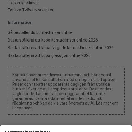
Tvåveckorslinser
Toriska Tvåveckorslinser
Information
Så beställer du kontaktlinser online
Bästa ställena att köpa kontaktlinser online 2026
Bästa ställena att köpa färgade kontaktlinser online 2026
Bästa ställena att köpa glasögon online 2026
Kontaktlinser är medicinskt utrustning och bör endast
användas efter konsultation med en legitimerad optiker.
Priser och rabatter uppdateras dagligen från utvalda
butiker i Sverige av Lenspricers prisrobot. De är endast
vägledande, kan ändras och noggrannhet kan inte
garanteras. Denna sida innehåller inte medicinsk
rådgivning och kan delvis vara översatt av AI.
Läs mer om
Lenspricer
.