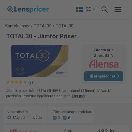
SE
Kontaktlinser
/
TOTAL30
/
TOTAL30
TOTAL30 - Jämför Priser
Lägsta pris
Spara 55 %
Till erbjudandet
(3)
Jämför priser från 183 kr till 409 kr per månad (2 linser). Vi kan få
provision. Priserna uppdateras dagligen.
Läs mer
.
Visa pris för
Förpackningsstorlekar
Månad
Låda
3
6
183 kr
6 st