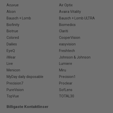
Acuvue
Air Optix
Alcon
Avaira Vitality
Bausch + Lomb
Bausch + Lomb ULTRA
Biofinity
Biomedics
Biotrue
Clariti
Colored
CooperVision
Dailies
easyvision
EyeQ
Freshtech
iWear
Johnson & Johnson
Live
Lumiere
Menicon
Miru
MyDay daily disposable
Precision1
Precision7
Proclear
PureVision
SofLens
TopVue
TOTAL30
Billigaste Kontaktlinser