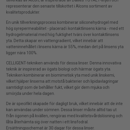
tillverkas av Alcon, är inspirerade av Dailies TOTAL1-linjen och
representerar den senaste tillskottet i Alcons sortiment av
kvalitetsprodukter.
En unik tillverkningsprocess kombinerar siliconehydrogel med
hög syrepermeabilitet - placerad i kontaktlinsens kärna - med ett
hydrogelmaterial med hög fuktighet tvärs över kontaktlinsens
yta. Detta skapar en vattengradient, vilket innebär att
vatteninnehållet i linsens kärna är 55%, medan det på linsens yta
ligger nära 100%.
CELLIGENT-tekniken används för dessa linser. Denna innovativa
teknik är inspirerad av ögats biologi och härmar ögats yta.
Tekniken kombinerar en biomimetisk yta med unik linskemi,
vilket hjälper linserna att motstå bakterier och lipidavlagringar
samtidigt som de behåller fukt, vilket gör dem mjuka och
smörjda under hela dagen.
De är specifikt skapade för dagligt bruk, vilket innebär att de inte
kan användas under sömnen. Dessa linser måste alltid tas ut
från ögonen på kvällen, rengöras med kvalitetsvårdslösning och
låta återhämta sig över natten i ett linsfodral.
Ersättningsschemat är 30 dagar för dessa linser.