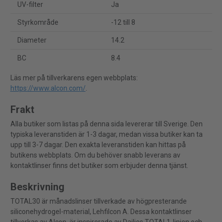
UV-filter
Ja
Styrkområde
-12 till 8
Diameter
14.2
BC
8.4
Läs mer på tillverkarens egen webbplats:
https://www.alcon.com/
.
Frakt
Alla butiker som listas på denna sida levererar till Sverige. Den
typiska leveranstiden är 1-3 dagar, medan vissa butiker kan ta
upp till 3-7 dagar. Den exakta leveranstiden kan hittas på
butikens webbplats. Om du behöver snabb leverans av
kontaktlinser finns det butiker som erbjuder denna tjänst.
Beskrivning
TOTAL30 är månadslinser tillverkade av högpresterande
siliconehydrogel-material, Lehfilcon A. Dessa kontaktlinser