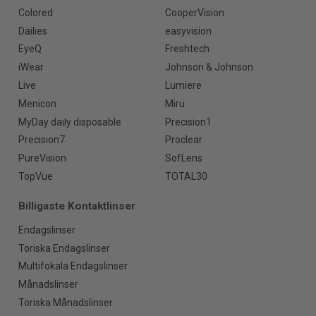
Colored
CooperVision
Dailies
easyvision
EyeQ
Freshtech
iWear
Johnson & Johnson
Live
Lumiere
Menicon
Miru
MyDay daily disposable
Precision1
Precision7
Proclear
PureVision
SofLens
TopVue
TOTAL30
Billigaste Kontaktlinser
Endagslinser
Toriska Endagslinser
Multifokala Endagslinser
Månadslinser
Toriska Månadslinser