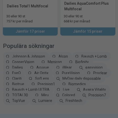
Dailies AquaComfort Plus
Dailies Total1 Multifocal
Multifocal
30 eller 90 st
30 eller 90 st
757 kr per månad
668 kr per månad
Jämför 17 priser
Jämför 15 priser
Populära sökningar
Johnson & Johnson
Alcon
Bausch + Lomb
CooperVision
Menicon
Biofinity
Dailies
Acuvue
iWear
easyvision
EyeQ
Air Optix
PureVision
Proclear
Clariti
SofLens
MyDay daily disposable
Biotrue
Precision1
Biomedics
Bausch + Lomb ULTRA
Live
Avaira Vitality
TOTAL30
Miru
Colored
Precision7
TopVue
Lumiere
Freshtech