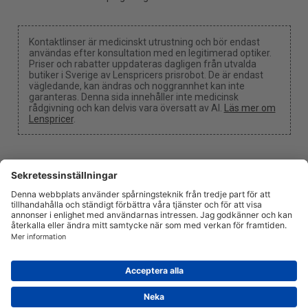
Kontaktlinser är medicinskt utrustning och bör endast
användas efter konsultation med en legitimerad optiker.
Priser och rabatter uppdateras dagligen från utvalda
butiker i Sverige av Lenspricers prisrobot. De är endast
vägledande, kan ändras och noggrannhet kan inte
garanteras. Denna sida innehåller inte medicinsk
rådgivning och kan delvis vara översatt av AI.
Läs mer om
Lenspricer
.
Cookie-inställningar
Vi kan få en provision om du använder en av våra länkar
för att göra ett köp.
Om oss
Nyheter
Information
Integritetspolicy
Juridisk
info@lenspricer.se
SE
© 2026
Lenspricer
DK44428156