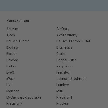
Kontaktlinser
Acuvue
Air Optix
Alcon
Avaira Vitality
Bausch + Lomb
Bausch + Lomb ULTRA
Biofinity
Biomedics
Biotrue
Clariti
Colored
CooperVision
Dailies
easyvision
EyeQ
Freshtech
iWear
Johnson & Johnson
Live
Lumiere
Menicon
Miru
MyDay daily disposable
Precision1
Precision7
Proclear