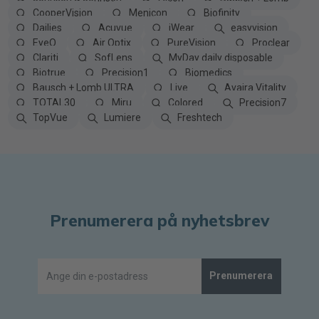
CooperVision
Menicon
Biofinity
Dailies
Acuvue
iWear
easyvision
EyeQ
Air Optix
PureVision
Proclear
Clariti
SofLens
MyDay daily disposable
Biotrue
Precision1
Biomedics
Bausch + Lomb ULTRA
Live
Avaira Vitality
TOTAL30
Miru
Colored
Precision7
TopVue
Lumiere
Freshtech
Prenumerera på nyhetsbrev
Prenumerera