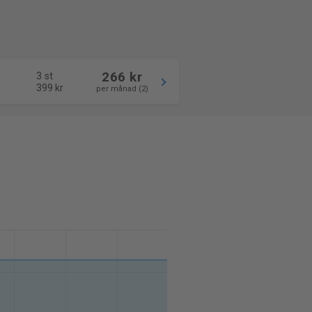
266 kr
3 st
399 kr
per månad (2)