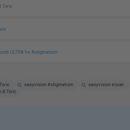
R Toric
ric
Lomb ULTRA for Astigmatism
Toric
easyvision Astigmatism
easyvision irisian
n B Toric