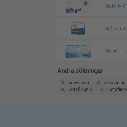
Biofinity X
SofLens To
Bausch + 
Andra sökningar
easyvision
easyvision 
Lotrafilcon B
Lotrafilco