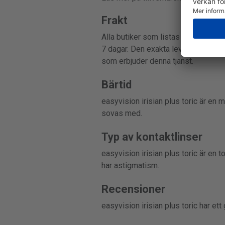
Frakt
Alla butiker som listas på denna sid
7 dagar. Den exakta leveranstiden 
som erbjuder denna tjänst.
Bärtid
easyvision irisian plus toric är en
sovas med.
Typ av kontaktlinser
easyvision irisian plus toric är en 
har astigmatism.
Recensioner
easyvision irisian plus toric har et