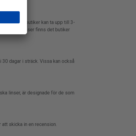
edan vissa butiker kan ta upp till 3-
v kontaktlinser finns det butiker
i 30 dagar i sträck. Vissa kan också
iska linser, är designade för de som
 att skicka in en recension.