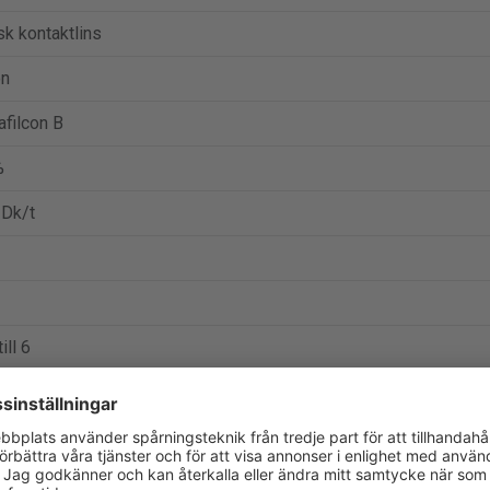
sk kontaktlins
on
afilcon B
%
 Dk/t
ill 6
bplats:
https://www.alcon.com/
.