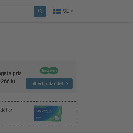
SE
gsta pris
266 kr
Till erbjudandet
det är