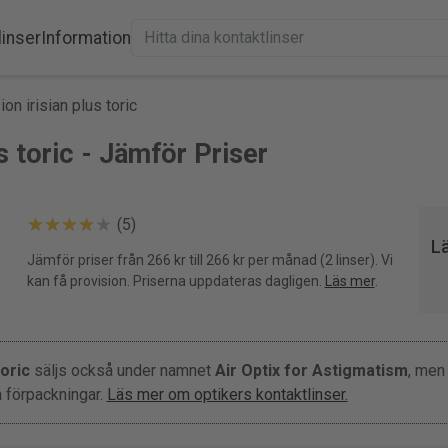
linser
Information
on irisian plus toric
s toric - Jämför Priser
(5)
Lä
Jämför priser från 266 kr till 266 kr per månad (2 linser). Vi
kan få provision. Priserna uppdateras dagligen.
Läs mer
.
toric
säljs också under namnet
Air Optix for Astigmatism
, men 
a förpackningar.
Läs mer om optikers kontaktlinser.