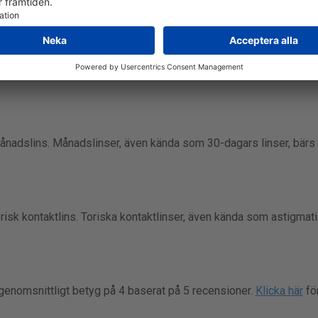
a levererar till Sverige. Den typiska leveranstiden är 1-3 dagar, m
kan hittas på butikens webbplats. Om du behöver snabb leverans a
 månadslins. Månadslinser, även kända som 30-dagars linser, bärs 
torisk kontaktlins. Toriska kontaktlinser, även kända som astigmat
t genomsnittligt betyg på 4 baserat på 5 recensioner.
Klicka här
för