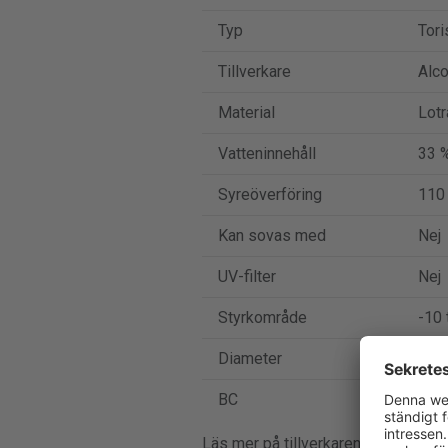
Typ
Tori
Tillverkare
Alc
Material
Lotr
Vatteninnehåll
33 
Syreöverföring
110
Kan sovas med
Nej
UV-filter
Nej
Styrkområde
-10 t
Diameter
14.5
BC
8.7
Läs mer på tillverkarens egen web