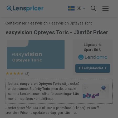
SE
Kontaktlinser
/
easyvision
/
easyvision Opteyes Toric
easyvision Opteyes Toric - Jämför Priser
Lägsta pris
Spara 56 %
Till erbjudandet
(2)
Notera:
easyvision Opteyes Toric
säljs också
under namnet
Biofinity Toric
, men det är exakt
samma kontaktlinser i olika förpackningar.
Läs
mer om optikers kontaktlinser.
Jämför priser från 133 kr till 302 kr per månad (2 linser). Vi kan få
provision. Priserna uppdateras dagligen.
Läs mer
.