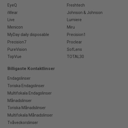
EyeQ
Freshtech
iWear
Johnson & Johnson
Live
Lumiere
Menicon
Miru
MyDay daily disposable
Precision1
Precision7
Proclear
PureVision
SofLens
TopVue
TOTAL30
Billigaste Kontaktlinser
Endagslinser
Toriska Endagslinser
Multifokala Endagslinser
Månadslinser
Toriska Månadslinser
Multifokala Månadslinser
Tvåveckorslinser