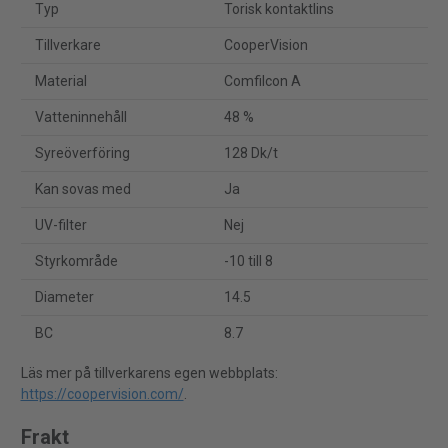
Typ
Torisk kontaktlins
Tillverkare
CooperVision
Material
Comfilcon A
Vatteninnehåll
48 %
Syreöverföring
128 Dk/t
Kan sovas med
Ja
UV-filter
Nej
Styrkområde
-10 till 8
Diameter
14.5
BC
8.7
Läs mer på tillverkarens egen webbplats:
https://coopervision.com/
.
Frakt