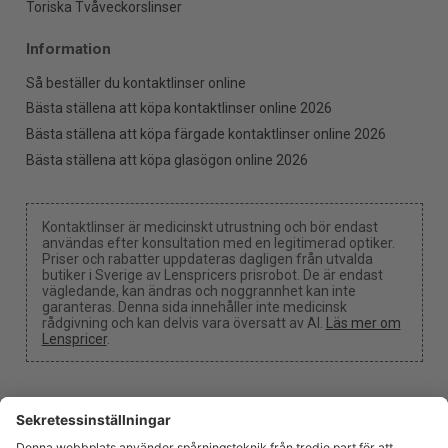
Toriska Tvåveckorslinser
Information
Så beställer du kontaktlinser online
Bästa ställena att köpa kontaktlinser online 2026
Bästa ställena att köpa färgade kontaktlinser online 2026
Bästa ställena att köpa glasögon online 2026
Kontaktlinser är medicinskt utrustning och bör endast
användas efter konsultation med en legitimerad optiker.
Priser och rabatter uppdateras dagligen från utvalda
butiker i Sverige av Lenspricers prisrobot. De är endast
vägledande, kan ändras och noggrannhet kan inte
garanteras. Denna sida innehåller inte medicinsk
rådgivning och kan delvis vara översatt av AI.
Läs mer om
Lenspricer
.