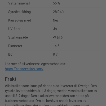
Vatteninnehåll
55 %
Syreöverföring
28 Dk/t
Kan sovas med
Nej
UV-filter
Ja
Styrkområde
-9 till 6
Diameter
14.5
BC
8.7
Läs mer på tillverkarens egen webbplats:
https://coopervision.com/
.
Frakt
Alla butiker som listas på denna sida levererar till Sverige. Den
typiska leveranstiden är 1-3 dagar, medan vissa butiker kan ta
upp till 3-7 dagar. Den exakta leveranstiden kan hittas på
butikens webbplats. Om du behöver snabb leverans av
kontaktlinser finns det butiker som erbjuder denna tjänst.