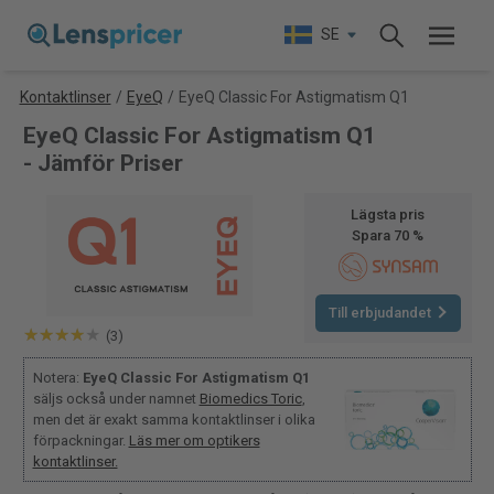
SE
Kontaktlinser
/
EyeQ
/
EyeQ Classic For Astigmatism Q1
EyeQ Classic For Astigmatism Q1
- Jämför Priser
Lägsta pris
Spara 70 %
Till erbjudandet
(3)
Notera:
EyeQ Classic For Astigmatism Q1
säljs också under namnet
Biomedics Toric
,
men det är exakt samma kontaktlinser i olika
förpackningar.
Läs mer om optikers
kontaktlinser.