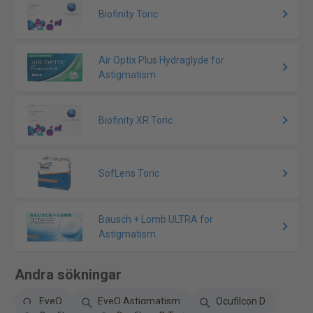
Biofinity Toric
Air Optix Plus Hydraglyde for
Astigmatism
Biofinity XR Toric
SofLens Toric
Bausch + Lomb ULTRA for
Astigmatism
Andra sökningar
EyeQ
EyeQ Astigmatism
Ocufilcon D