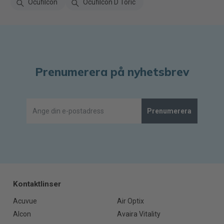
Ocufilcon
Ocufilcon D Toric
Prenumerera på nyhetsbrev
Prenumerera
Kontaktlinser
Acuvue
Air Optix
Alcon
Avaira Vitality