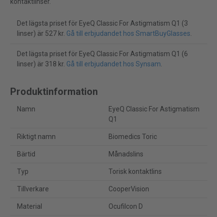
kontaktlinser.
Det lägsta priset för EyeQ Classic For Astigmatism Q1 (3
linser) är 527 kr.
Gå till erbjudandet hos SmartBuyGlasses
.
Det lägsta priset för EyeQ Classic For Astigmatism Q1 (6
linser) är 318 kr.
Gå till erbjudandet hos Synsam
.
Produktinformation
Namn
EyeQ Classic For Astigmatism
Q1
Riktigt namn
Biomedics Toric
Bärtid
Månadslins
Typ
Torisk kontaktlins
Tillverkare
CooperVision
Material
Ocufilcon D