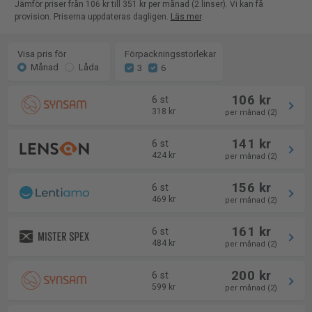
Jämför priser från 106 kr till 351 kr per månad (2 linser). Vi kan få
provision. Priserna uppdateras dagligen.
Läs mer
.
Visa pris för
Förpackningsstorlekar
Månad
Låda
3
6
106 kr
6 st
318 kr
per månad (2)
141 kr
6 st
424 kr
per månad (2)
156 kr
6 st
469 kr
per månad (2)
161 kr
6 st
484 kr
per månad (2)
200 kr
6 st
599 kr
per månad (2)