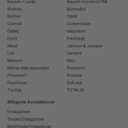
Bausch + Lomb
Bausch + Lomb ULTRA
Biofinity
Biomedics
Biotrue
Clariti
Colored
CooperVision
Dailies
easyvision
EyeQ
Freshtech
iWear
Johnson & Johnson
Live
Lumiere
Menicon
Miru
MyDay daily disposable
Precision1
Precision7
Proclear
PureVision
SofLens
TopVue
TOTAL30
Billigaste Kontaktlinser
Endagslinser
Toriska Endagslinser
Multifokala Endagslinser