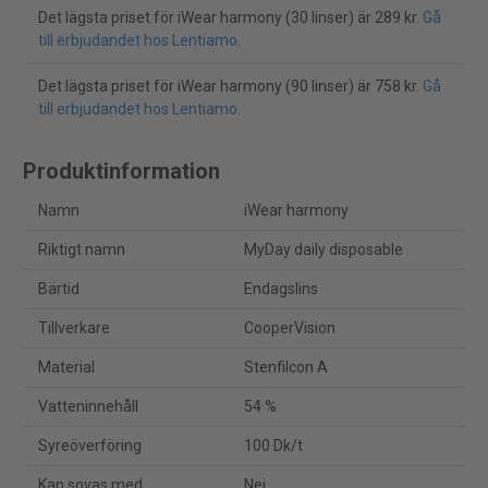
Det lägsta priset för iWear harmony (30 linser) är 289 kr.
Gå
till erbjudandet hos Lentiamo
.
Det lägsta priset för iWear harmony (90 linser) är 758 kr.
Gå
till erbjudandet hos Lentiamo
.
Produktinformation
Namn
iWear harmony
Riktigt namn
MyDay daily disposable
Bärtid
Endagslins
Tillverkare
CooperVision
Material
Stenfilcon A
Vatteninnehåll
54 %
Syreöverföring
100 Dk/t
Kan sovas med
Nej