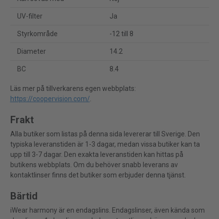
UV-filter
Ja
Styrkområde
-12 till 8
Diameter
14.2
BC
8.4
Läs mer på tillverkarens egen webbplats:
https://coopervision.com/
.
Frakt
Alla butiker som listas på denna sida levererar till Sverige. Den
typiska leveranstiden är 1-3 dagar, medan vissa butiker kan ta
upp till 3-7 dagar. Den exakta leveranstiden kan hittas på
butikens webbplats. Om du behöver snabb leverans av
kontaktlinser finns det butiker som erbjuder denna tjänst.
Bärtid
iWear harmony är en endagslins. Endagslinser, även kända som