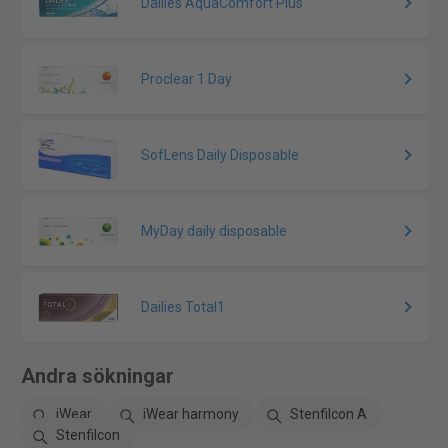
Dailies AquaComfort Plus
Proclear 1 Day
SofLens Daily Disposable
MyDay daily disposable
Dailies Total1
Andra sökningar
iWear
iWear harmony
Stenfilcon A
Stenfilcon