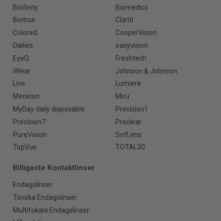
Biofinity
Biomedics
Biotrue
Clariti
Colored
CooperVision
Dailies
easyvision
EyeQ
Freshtech
iWear
Johnson & Johnson
Live
Lumiere
Menicon
Miru
MyDay daily disposable
Precision1
Precision7
Proclear
PureVision
SofLens
TopVue
TOTAL30
Billigaste Kontaktlinser
Endagslinser
Toriska Endagslinser
Multifokala Endagslinser