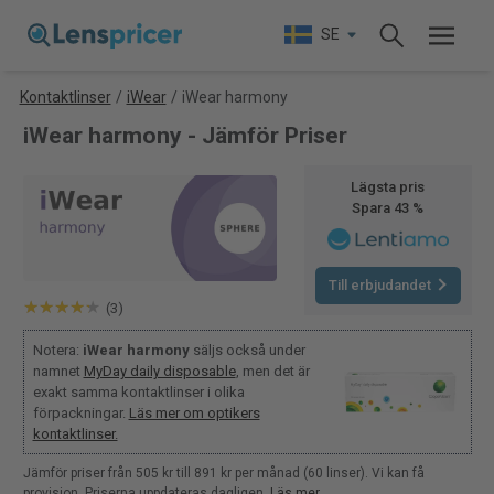
SE
Kontaktlinser
/
iWear
/
iWear harmony
iWear harmony - Jämför Priser
Lägsta pris
Spara 43 %
Till erbjudandet
(3)
Notera:
iWear harmony
säljs också under
namnet
MyDay daily disposable
, men det är
exakt samma kontaktlinser i olika
förpackningar.
Läs mer om optikers
kontaktlinser.
Jämför priser från 505 kr till 891 kr per månad (60 linser). Vi kan få
provision. Priserna uppdateras dagligen.
Läs mer
.