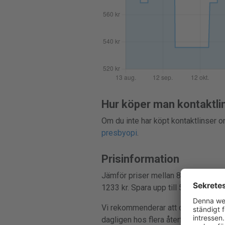
Hur köper man kontaktli
Om du inte har köpt kontaktlinser on
presbyopi
.
Prisinformation
Jämför priser mellan 8 butiker och 
1233 kr. Spara upp till 51%.
Vi rekommenderar att du alltid jämf
dagligen hos flera återförsäljare, s