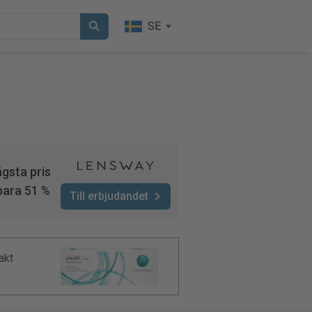
SE
gsta pris
para 51 %
Till erbjudandet
akt