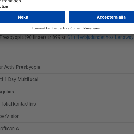
 med 30 eller 90 kontaktlinser.
 Presbyopia (30 linser) är 345 kr.
Gå till erbjudandet hos Alensa
.
 Presbyopia (90 linser) är 899 kr.
Gå till erbjudandet hos Lensway
r Activ Presbyopia
iti 1 Day Multifocal
agslins
ifokal kontaktlins
perVision
ofilcon A