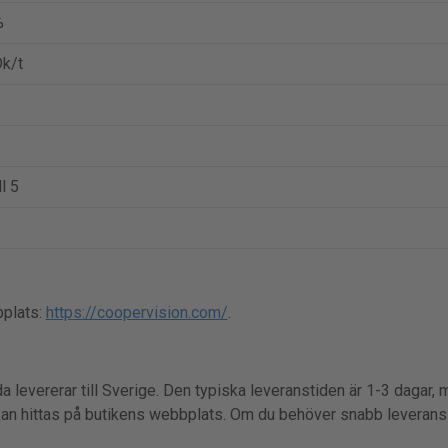
%
k/t
ll 5
bplats:
https://coopervision.com/
.
a levererar till Sverige. Den typiska leveranstiden är 1-3 dagar, m
kan hittas på butikens webbplats. Om du behöver snabb leverans a