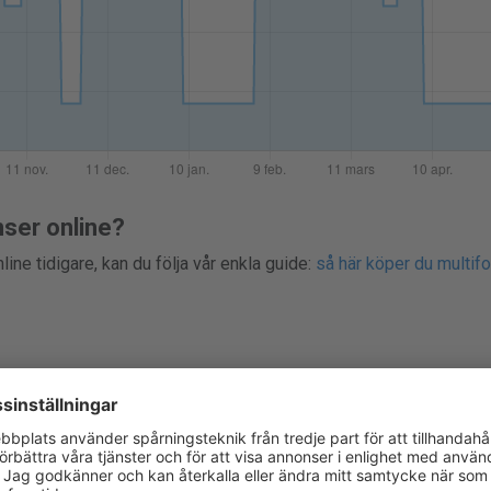
nser online?
line tidigare, kan du följa vår enkla guide:
så här köper du multifo
paket med 30 eller 90 kontaktlinser. Just nu är det lägsta priset
ör priser innan du köper iWear Activ Presbyopia online. Lensprice
å att du enkelt kan hitta konkurrenskraftiga priser och spara penga