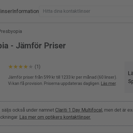
linser
Information
Presbyopia
ia - Jämför Priser
(1)
Lä
Jämför priser från 599 kr till 1233 kr per månad (60 linser).
S
Vi kan få provision. Priserna uppdateras dagligen.
Läs mer
.
a
säljs också under namnet
Clariti 1 Day Multifocal
, men det är ex
ackningar.
Läs mer om optikers kontaktlinser.