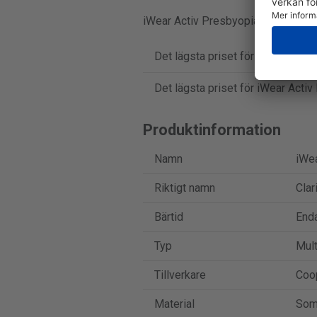
iWear Activ Presbyopia säljs i lådor
Det lägsta priset för iWear Activ
Det lägsta priset för iWear Activ
Produktinformation
Namn
iWea
Riktigt namn
Clar
Bärtid
End
Typ
Mult
Tillverkare
Coo
Material
Som