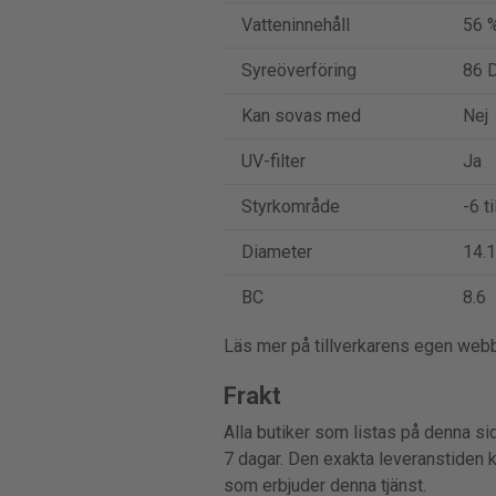
Vatteninnehåll
56 
Syreöverföring
86 D
Kan sovas med
Nej
UV-filter
Ja
Styrkområde
-6 ti
Diameter
14.1
BC
8.6
Läs mer på tillverkarens egen web
Frakt
Alla butiker som listas på denna sid
7 dagar. Den exakta leveranstiden 
som erbjuder denna tjänst.