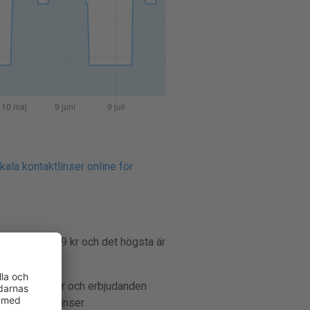
kala kontaktlinser online för
 per månad 599 kr och det högsta är
r följer priser och erbjudanden
r på kontaktlinser.