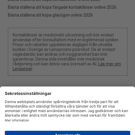
Bästa ställena att köpa färgade kontaktlinser online 2026
Bästa ställena att köpa glasögon online 2026
Kontaktlinser är medicinskt utrustning och bör endast
användas efter konsultation med en legitimerad optiker.
Priser och rabatter uppdateras dagligen från utvalda
butiker i Sverige av Lenspricers prisrobot. De är endast
vägledande, kan ändras och noggrannhet kan inte
garanteras. Denna sida innehåller inte medicinsk
rådgivning och kan delvis vara översatt av AI.
Läs mer om
Lenspricer
.
Cookie-inställningar
Vi kan få en provision om du använder en av våra länkar
för att göra ett köp.
Om oss
Nyheter
Information
Integritetspolicy
Juridisk