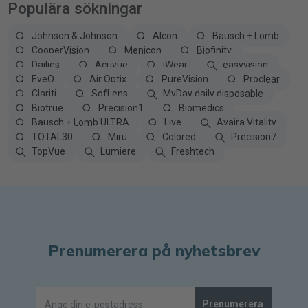
Populära sökningar
Johnson & Johnson
Alcon
Bausch + Lomb
CooperVision
Menicon
Biofinity
Dailies
Acuvue
iWear
easyvision
EyeQ
Air Optix
PureVision
Proclear
Clariti
SofLens
MyDay daily disposable
Biotrue
Precision1
Biomedics
Bausch + Lomb ULTRA
Live
Avaira Vitality
TOTAL30
Miru
Colored
Precision7
TopVue
Lumiere
Freshtech
Prenumerera på nyhetsbrev
Prenumerera