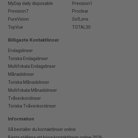
MyDay daily disposable
Precision1
Precision7
Proclear
PureVision
SofLens
TopVue
TOTAL30
Billigaste Kontaktlinser
Endagslinser
Toriska Endagslinser
Multifokala Endagslinser
Månadslinser
Toriska Månadslinser
Multifokala Månadslinser
Tvåveckorslinser
Toriska Tvåveckorslinser
Information
Så beställer du kontaktlinser online
Bästa ställena att köpa kontaktlinser online 2026