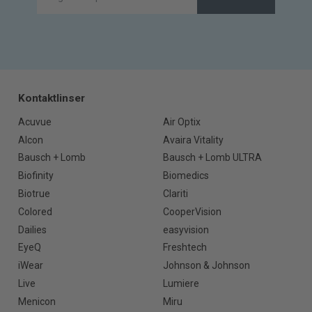
Kontaktlinser
Acuvue
Air Optix
Alcon
Avaira Vitality
Bausch + Lomb
Bausch + Lomb ULTRA
Biofinity
Biomedics
Biotrue
Clariti
Colored
CooperVision
Dailies
easyvision
EyeQ
Freshtech
iWear
Johnson & Johnson
Live
Lumiere
Menicon
Miru