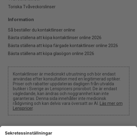
Toriska Tvåveckorslinser
Information
Så beställer du kontaktlinser online
Bästa ställena att köpa kontaktlinser online 2026
Bästa ställena att köpa färgade kontaktlinser online 2026
Bästa ställena att köpa glasögon online 2026
Kontaktlinser är medicinskt utrustning och bör endast
användas efter konsultation med en legitimerad optiker.
Priser och rabatter uppdateras dagligen från utvalda
butiker i Sverige av Lenspricers prisrobot. De är endast
vägledande, kan ändras och noggrannhet kan inte
garanteras. Denna sida innehåller inte medicinsk
rådgivning och kan delvis vara översatt av AI.
Läs mer om
Lenspricer
.