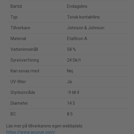
Bärtid
Endagslins
Typ
Torisk kontaktlins
Tillverkare
Johnson & Johnson
Material
Etafilcon A
Vatteninnehåll
58 %
Syreöverföring
24 Dk/t
Kan sovas med
Nej
UV-filter
Ja
Styrkområde
-9 till 4
Diameter
14.5
BC
8.5
Läs mer på tillverkarens egen webbplats:
https://www.acuvue.com/
.