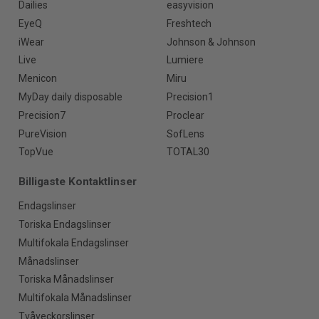
Dailies
easyvision
EyeQ
Freshtech
iWear
Johnson & Johnson
Live
Lumiere
Menicon
Miru
MyDay daily disposable
Precision1
Precision7
Proclear
PureVision
SofLens
TopVue
TOTAL30
Billigaste Kontaktlinser
Endagslinser
Toriska Endagslinser
Multifokala Endagslinser
Månadslinser
Toriska Månadslinser
Multifokala Månadslinser
Tvåveckorslinser