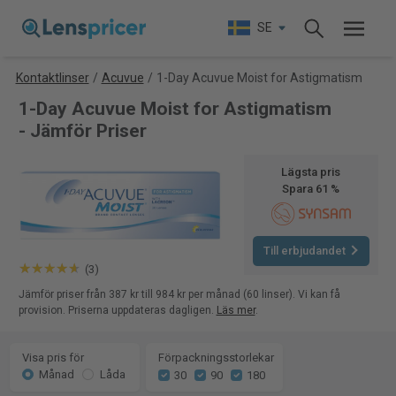
SE
Kontaktlinser
/
Acuvue
/
1-Day Acuvue Moist for Astigmatism
1-Day Acuvue Moist for Astigmatism
- Jämför Priser
Lägsta pris
Spara 61 %
Till erbjudandet
(3)
Jämför priser från 387 kr till 984 kr per månad (60 linser). Vi kan få
provision. Priserna uppdateras dagligen.
Läs mer
.
Visa pris för
Förpackningsstorlekar
Månad
Låda
30
90
180