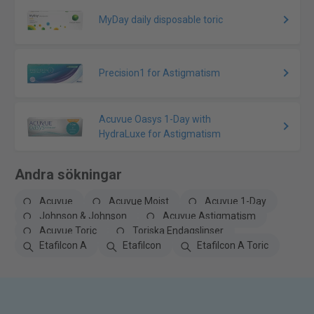
MyDay daily disposable toric
Precision1 for Astigmatism
Acuvue Oasys 1-Day with
HydraLuxe for Astigmatism
Andra sökningar
Acuvue
Acuvue Moist
Acuvue 1-Day
Johnson & Johnson
Acuvue Astigmatism
Acuvue Toric
Toriska Endagslinser
Etafilcon A
Etafilcon
Etafilcon A Toric