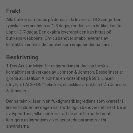
Frakt
Alla butiker som listas på denna sida levererar till Sverige. Den
typiska leveranstiden är 1-3 dagar, medan vissa butiker kan ta
upp till 3-7 dagar. Den exakta leveranstiden kan hittas på
butikens webbplats. Om du behöver snabb leverans av
kontaktlinser finns det butiker som erbjuder denna tjänst.
Beskrivning
1-Day Acuvue Moist för astigmatism är dagliga toriska
kontaktlinser tillverkade av Johnson & Johnson. Dessa linser är
gjorda av Etafilcon A och har en vattenhalt på 58%. Linsen
utnyttjar LACREON™ tekniken, en exklusiv funktion från Johnson
& Johnson.
Denna teknik låser in en fuktighetsrik ingrediens som kvarstår i
linsen till slutet av dagen när trötta ögon behöver det mest. De är
av typen Toric, vilket indikerar att de är utformade för att
korrigera astigmatism vilket ger breda parametrar för
användarna.