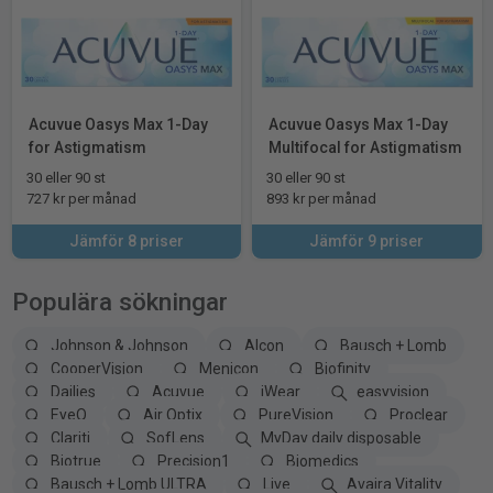
Acuvue Oasys Max 1-Day
Acuvue Oasys Max 1-Day
for Astigmatism
Multifocal for Astigmatism
30 eller 90 st
30 eller 90 st
727 kr per månad
893 kr per månad
Jämför 8 priser
Jämför 9 priser
Populära sökningar
Johnson & Johnson
Alcon
Bausch + Lomb
CooperVision
Menicon
Biofinity
Dailies
Acuvue
iWear
easyvision
EyeQ
Air Optix
PureVision
Proclear
Clariti
SofLens
MyDay daily disposable
Biotrue
Precision1
Biomedics
Bausch + Lomb ULTRA
Live
Avaira Vitality