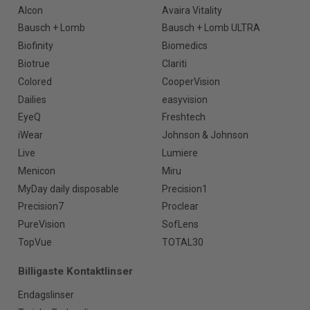
Alcon
Avaira Vitality
Bausch + Lomb
Bausch + Lomb ULTRA
Biofinity
Biomedics
Biotrue
Clariti
Colored
CooperVision
Dailies
easyvision
EyeQ
Freshtech
iWear
Johnson & Johnson
Live
Lumiere
Menicon
Miru
MyDay daily disposable
Precision1
Precision7
Proclear
PureVision
SofLens
TopVue
TOTAL30
Billigaste Kontaktlinser
Endagslinser