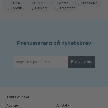
TOTAL30
Miru
Colored
Precision7
TopVue
Lumiere
Freshtech
Prenumerera på nyhetsbrev
Prenumerera
Kontaktlinser
Acuvue
Air Optix