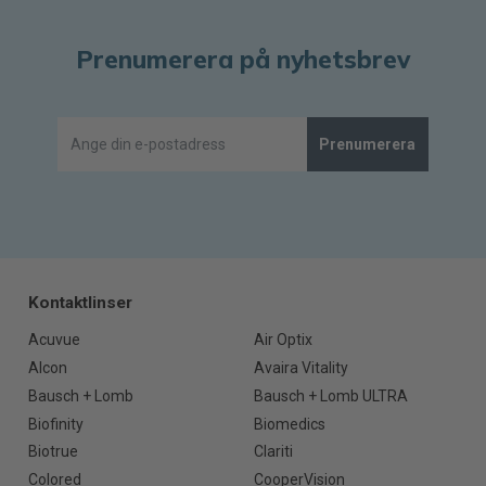
Prenumerera på nyhetsbrev
Prenumerera
Kontaktlinser
Acuvue
Air Optix
Alcon
Avaira Vitality
Bausch + Lomb
Bausch + Lomb ULTRA
Biofinity
Biomedics
Biotrue
Clariti
Colored
CooperVision