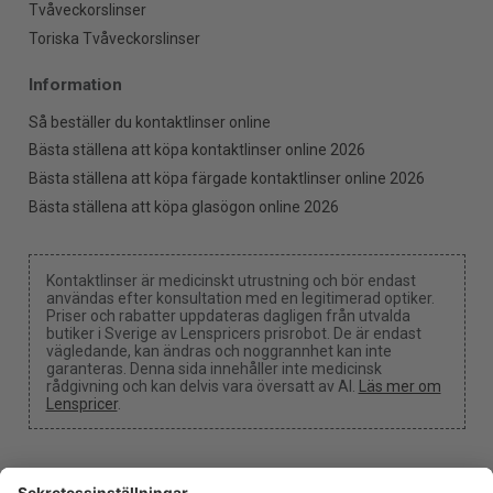
Tvåveckorslinser
Toriska Tvåveckorslinser
Information
Så beställer du kontaktlinser online
Bästa ställena att köpa kontaktlinser online 2026
Bästa ställena att köpa färgade kontaktlinser online 2026
Bästa ställena att köpa glasögon online 2026
Kontaktlinser är medicinskt utrustning och bör endast
användas efter konsultation med en legitimerad optiker.
Priser och rabatter uppdateras dagligen från utvalda
butiker i Sverige av Lenspricers prisrobot. De är endast
vägledande, kan ändras och noggrannhet kan inte
garanteras. Denna sida innehåller inte medicinsk
rådgivning och kan delvis vara översatt av AI.
Läs mer om
Lenspricer
.