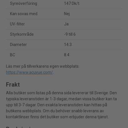
Syreöverföring
147 Dk/t
Kan sovas med
Nej
UV-filter
Ja
Styrkområde
-9 till 6
Diameter
14.3
BC
8.4
Läs mer på tillverkarens egen webbplats:
https://www.acuvue.com/
.
Frakt
Alla butiker som listas på denna sida levererar till Sverige. Den
typiska leveranstiden är 1-3 dagar, medan vissa butiker kan ta
upp till 3-7 dagar. Den exakta leveranstiden kan hittas på
butikens webbplats. Om du behöver snabb leverans av
kontaktlinser finns det butiker som erbjuder denna tjänst.