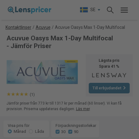
SE
Kontaktlinser
/
Acuvue
/
Acuvue Oasys Max 1-Day Multifocal
Acuvue Oasys Max 1-Day Multifocal
- Jämför Priser
Lägsta pris
Spara 41 %
Till erbjudandet
(1)
Jämför priser från 773 kr till 1317 kr per månad (60 linser). Vi kan få
provision. Priserna uppdateras dagligen.
Läs mer
.
Visa pris för
Förpackningsstorlekar
Månad
Låda
30
90