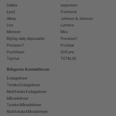
Dailies
easyvision
EyeQ
Freshtech
iWear
Johnson & Johnson
Live
Lumiere
Menicon
Miru
MyDay daily disposable
Precision1
Precision7
Proclear
PureVision
SofLens
TopVue
TOTAL30
Billigaste Kontaktlinser
Endagslinser
Toriska Endagslinser
Multifokala Endagslinser
Månadslinser
Toriska Månadslinser
Multifokala Månadslinser