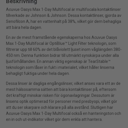
Beskrivning
Acuvue Oasys Max 1-Day Multifocal är multifocala kontaktlinser
tillverkade av Johnson & Johnson. Dessa kontaktlinser, gjorda av
Senofilcon A, har en vattenhalt på 38%, vilket gör dem behagliga
att bära hela dagen.
En av de mest framstående egenskaperna hos Acuvue Oasys
Max 1-Day Multifocal är OptiBlue™ Light Filter teknologin, som
filtrerar upp till 60% av det blåviolett ljuset inom våglängden 380-
450 nm. Denna funktion bidrar till utmärkt synskärpa under alla
ljusförhållanden. En annan viktig egenskap är TearStable™
teknologin som låser in fukt i materialet, vilket håller linserna
behagligt fuktiga under hela dagen.
Dessa linser är dagliga engångslinser, vilket anses vara ett av de
mest hälsosamma sätten att bära kontaktlinser på, eftersom
det kraftigt minskar risken för ögonavlagringar. Dessutom är
linsens optik optimerad för personer med presbyopi, vilket gör
att du ser skarpare och klarare på alla avstånd. Slutligen har
Acuvue Oasys Max 1-Day Multifocal också en hanteringston och
en in och ut-indikator vilket gör dem enkla att hantera.